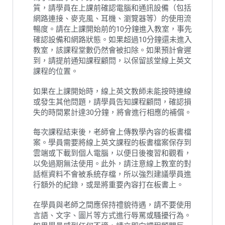
質，請學員在上課前確認電腦和通訊設備（包括
網路連接、麥克風、耳機、瀏覽器等）的使用流
暢度。請在上課開始前的10分鐘進入教室，事先
確認設備和網路狀態。如果超過10分鐘還未進入
教室，該課程堂數仍然會被扣除。如果預計會遲
到，請提前通知課程顧問，以保留該堂線上英文
課程的位置。
如果在上課開始時，線上英文教師未能按時連線
或發生其他問題，請學員告知課程顧問，確認損
失的時間累計達30分鐘，將會進行相應的補償。
每次課程結束後，老師會上傳教學內容的板書檔
案。學員需要將線上英文課程的板書檔案保存到
雲端或下載到個人電腦，以便日後複習和觀看，
以免過期無法使用。此外，請注意線上教室的對
話框資料不會被系統存檔，所以強烈建議學員進
行額外的紀錄，或是將重要內容打在板書上。
在學員與老師之間應保持禮貌待遇，請不要使用
言語、文字、圖片等方式進行辱罵或騷擾行為。